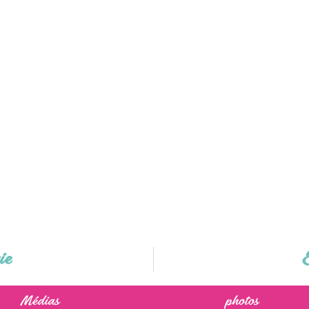
ie
E
Médias
photos