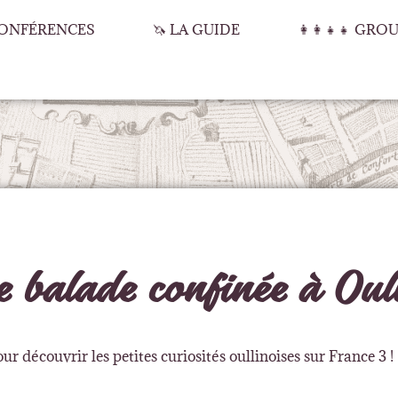
 CONFÉRENCES
🦄 LA GUIDE
👩‍👩‍👧‍👧 GR
 balade confinée à Oul
découvrir les petites curiosités oullinoises sur France 3 !