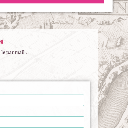
og
le par mail :