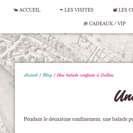
🌤️ ACCUEIL
☂️ LES VISITES
📽️ LES
🎁 CADEAUX / VIP
Accueil
|
Blog
|
Une balade confinée à Oullins
Une
Pendant le deuxième confinement, une balade pour 