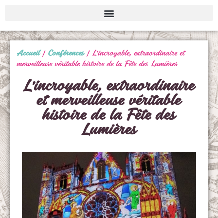
Accueil
|
Conférences
|
L’incroyable, extraordinaire et
merveilleuse véritable histoire de la Fête des Lumières
L’incroyable, extraordinaire
et merveilleuse véritable
histoire de la Fête des
Lumières