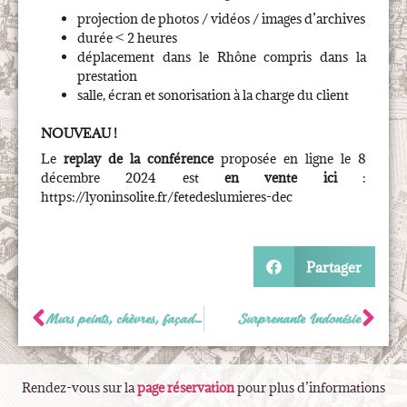
projection de photos / vidéos / images d’archives
durée < 2 heures
déplacement dans le Rhône compris dans la
prestation
salle, écran et sonorisation à la charge du client
NOUVEAU !
Le
replay de la conférence
proposée en ligne le 8
décembre 2024 est
en vente ici
:
https://lyoninsolite.fr/fetedeslumieres-dec
Partager
Murs peints, chèvres, façades et fanfreluches : c’est le Lyon que j’aime !
Surprenante Indonésie
Rendez-vous sur la
page réservation
pour plus d’informations