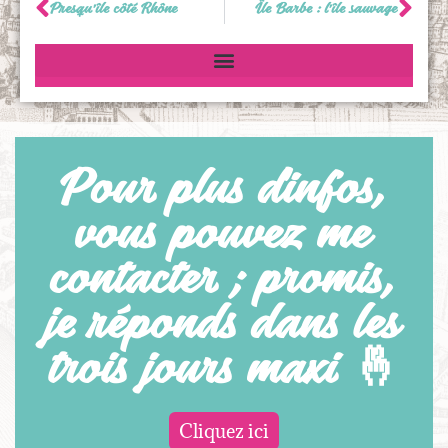
Presqu’île côté Rhône
Île Barbe : l’île sauvage
Pour plus d'infos,
vous pouvez me
contacter ; promis,
je réponds dans les
trois jours maxi 🤞
Cliquez ici