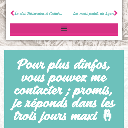
Le clos Bissardon à Caluire-et-Cuire
Les murs peints de Lyon
Pour plus d'infos,
vous pouvez me
contacter ; promis,
je réponds dans les
trois jours maxi 🤞