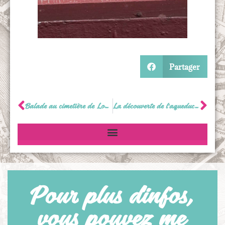
Partager
Balade au cimetière de Loyasse
La découverte de l’aqueduc romain du Gier : Le Plat de l’Air à Chaponost
Pour plus d'infos,
vous pouvez me